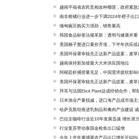
越南平福省农民竞相改种榴莲，政府紧急
南非柑橘行业进一步下调2024年橙子出
缅甸豌豆购买力强劲，销售量高
韩国食品标签法规革新：透明与健康并重
美国梭子蟹进口量价齐涨，下半年供应或
美国环保署审核先正达新产品提案，麦草
越南保持新加坡最大大米供应国地位
阿根廷虾捕捞量充足，中国需求疲软影响
美国环保署审核先正达新产品提案，麦草
拜耳与法国Elicit Plant达成经销合作
日本渔业产量锐减，进口海产品成市场主
哈萨克斯坦推进乳制品和禽肉产业建设 
巴拉圭咖啡行业近10年发展迅速 增长潜
行业复苏带动泰国金枪鱼出口猛增
今年上半年柬埔寨农产品出口增长近60%