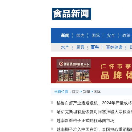
新闻
国内
国际
安全
政策
水产
厨具
百科
百姓健康
当前位置：
首页
>
新闻
>
国际
秘鲁白虾产业遭遇危机，2024年产量或
哈萨克斯坦有意恢复对阿塞拜疆大宗粮食
越南新鲜柚子正式销往韩国市场
越南椰子准入中国在即，泰国担心重蹈榴