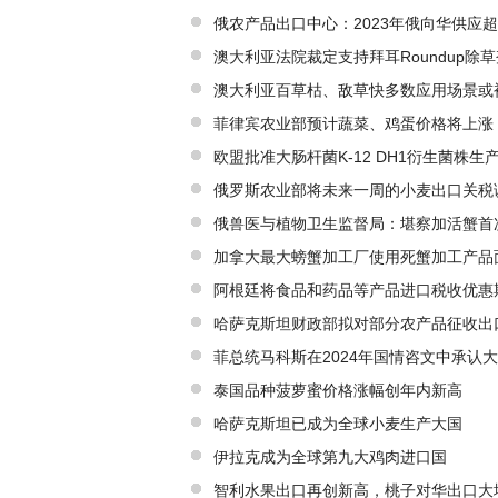
俄农产品出口中心：2023年俄向华供应超
澳大利亚法院裁定支持拜耳Roundup除
澳大利亚百草枯、敌草快多数应用场景或
菲律宾农业部预计蔬菜、鸡蛋价格将上涨
欧盟批准大肠杆菌K-12 DH1衍生菌株生产
混合物作为新型食品投放市场
俄罗斯农业部将未来一周的小麦出口关税调
俄兽医与植物卫生监督局：堪察加活蟹首
加拿大最大螃蟹加工厂使用死蟹加工产品
阿根廷将食品和药品等产品进口税收优惠
哈萨克斯坦财政部拟对部分农产品征收出
菲总统马科斯在2024年国情咨文中承认
泰国品种菠萝蜜价格涨幅创年内新高
哈萨克斯坦已成为全球小麦生产大国
伊拉克成为全球第九大鸡肉进口国
智利水果出口再创新高，桃子对华出口大