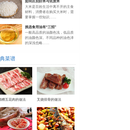
如何区别好米与劣质米
大米是百姓生活中离不开的主食
材料，消费者在购买大米时，需
要掌握一些知识……
挑选食用油有“三招”
一般高品质的油颜色浅，低品质
的油颜色深。不同品种的油色泽
的深浅也略……
典菜谱
酒糟五花肉的做法
叉烧排骨的做法