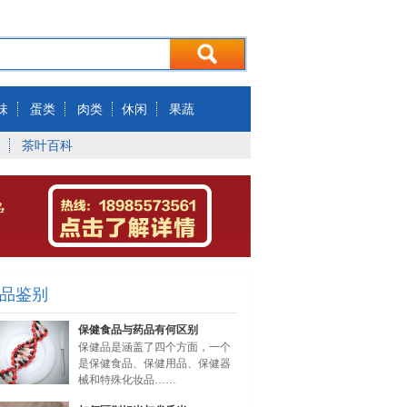
味
蛋类
肉类
休闲
果蔬
茶叶百科
品鉴别
保健食品与药品有何区别
保健品是涵盖了四个方面，一个
是保健食品、保健用品、保健器
械和特殊化妆品……