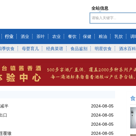
全站信息
行业
酒业
茶叶
农业
餐饮
保健
粮油
乳饮
调
四季饮食
母婴育儿
经典菜谱
食品鉴别
明星饮食
酒水百科
食
将减半
2024-08-05
出口
2024-08-05
2024-08-05
莲覆辙
2024-08-05