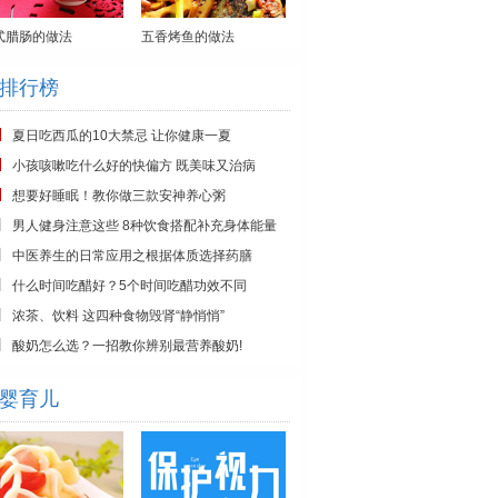
式腊肠的做法
五香烤鱼的做法
排行榜
夏日吃西瓜的10大禁忌 让你健康一夏
小孩咳嗽吃什么好的快偏方 既美味又治病
想要好睡眠！教你做三款安神养心粥
男人健身注意这些 8种饮食搭配补充身体能量
中医养生的日常应用之根据体质选择药膳
什么时间吃醋好？5个时间吃醋功效不同
浓茶、饮料 这四种食物毁肾“静悄悄”
酸奶怎么选？一招教你辨别最营养酸奶!
婴育儿