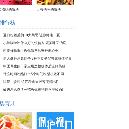
式腊肠的做法
五香烤鱼的做法
排行榜
夏日吃西瓜的10大禁忌 让你健康一夏
小孩咳嗽吃什么好的快偏方 既美味又治病
想要好睡眠！教你做三款安神养心粥
男人健身注意这些 8种饮食搭配补充身体能量
中医养生的日常应用之根据体质选择药膳
什么时间吃醋好？5个时间吃醋功效不同
浓茶、饮料 这四种食物毁肾“静悄悄”
酸奶怎么选？一招教你辨别最营养酸奶!
婴育儿