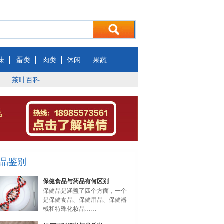
味
蛋类
肉类
休闲
果蔬
茶叶百科
品鉴别
保健食品与药品有何区别
保健品是涵盖了四个方面，一个
是保健食品、保健用品、保健器
械和特殊化妆品……