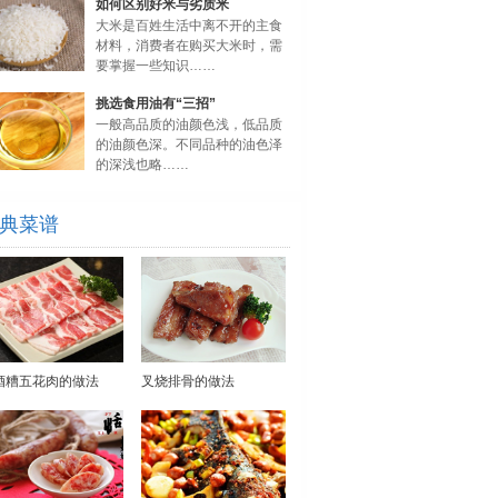
如何区别好米与劣质米
大米是百姓生活中离不开的主食
材料，消费者在购买大米时，需
要掌握一些知识……
挑选食用油有“三招”
一般高品质的油颜色浅，低品质
的油颜色深。不同品种的油色泽
的深浅也略……
典菜谱
酒糟五花肉的做法
叉烧排骨的做法