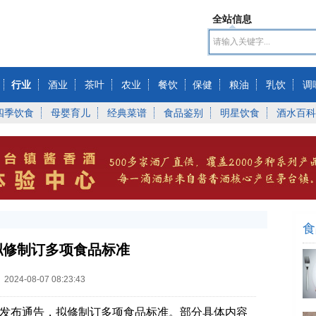
全站信息
行业
酒业
茶叶
农业
餐饮
保健
粮油
乳饮
调
四季饮食
母婴育儿
经典菜谱
食品鉴别
明星饮食
酒水百科
食
拟修制订多项食品标准
：
2024-08-07 08:23:43
局发布通告，拟修制订多项食品标准。部分具体内容