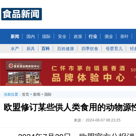
新闻
国内
国际
安全
政策
行业
酒业
茶叶
水产
厨具
百科
百姓健康
四季饮食
母婴育儿
经
当前位置：
首页
>
新闻
>
国际
欧盟修订某些供人类食用的动物源
来源：
2024-08-07 08:23:25