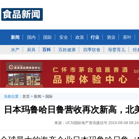
新闻
国内
国际
安全
政策
行业
酒业
茶叶
水产
厨具
百科
百姓健康
四季饮食
母婴育儿
经
当前位置：
首页
>
新闻
>
国际
日本玛鲁哈日鲁营收再次新高，北
来源：UCN国际海产资讯微信号
2024-08-08 08:24