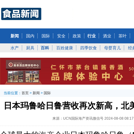
新闻
国内
国际
安全
政策
行业
酒业
茶叶
水产
厨具
百科
百姓健康
四季饮食
母婴育儿
经
当前位置：
首页
>
新闻
>
国际
日本玛鲁哈日鲁营收再次新高，北
来源：UCN国际海产资讯微信号
2024-08-08 08:17