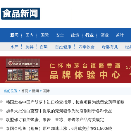
新闻
国内
国际
安全
政策
行业
酒业
茶叶
水产
厨具
百科
百姓健康
四季饮食
母婴育儿
经
当前位置：
首页
>
新闻
>
国际
韩国发布中国产胡萝卜进口检查指示，检查项目为残留农药甲哌啶
加拿大批准白蘑菇中提取的壳聚糖作为防腐剂用于各种食品
欧盟修订有关蜂蜜、果酱、果冻、果酱等产品有关规定
泰国金枪鱼（鲣鱼）原料加速上涨，6月成交价在$1,500/吨