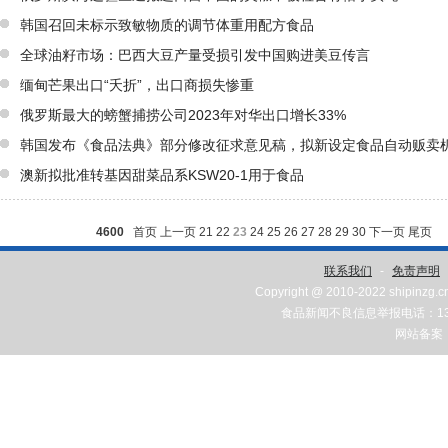
韩国召回未标示致敏物质的调节体重用配方食品
全球油籽市场：巴西大豆产量受损引发中国购进美豆传言
缅甸芒果出口“夭折”，出口商损失惨重
俄罗斯最大的螃蟹捕捞公司2023年对华出口增长33%
韩国发布《食品法典》部分修改征求意见稿，拟新设定食品自动贩卖
微生物标准
澳新拟批准转基因甜菜品系KSW20-1用于食品
4600
首页
上一页
21
22
23
24
25
26
27
28
29
30
下一页
尾页
联系我们
-
免责声明
Copyright @ 2010-2022 shipinzg.c
食品新闻不良信息举报电话：131
网站备案