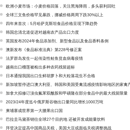
欧洲小麦市场：小麦价格回落，关注黑海降雨，多头获利回吐
全球三文鱼价格罕见暴跌，挪威价格两周下跌30%以上
四年来首次：5月哈萨克斯坦食品价格呈现下降趋势
韩国忠清北道促进对越南农产品出口力度
英国发布2024年食品添加剂、新型食品以及食品香料条例
澳新发布《食品标准法典》第228号修正案
法罗群岛发生一起传染性鲑鱼贫血病毒疫情
越南出口榴莲被检出多种农药残留超标
日本通报我国出口生鲜胡萝卜和大粒落花生不合格
新加坡暂停进口澳大利亚、韩国和美国受禽流感疫情影响地区的家禽
加拿大拟修订溴虫氟苯双酰胺和甲磺隆在部分食品中的最大残留限量
2023/24年度迄今俄罗斯谷物出口量同比增长1000万吨
柬埔寨成世界第一大腰果出口国
巴拉圭马黛茶销往全球27个目的地 还被开发成能量饮料
拜登决定提高中国商品关税，美国大豆或面临关税调整挑战