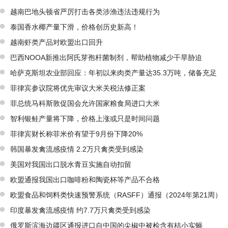
越南巴地头顿省严厉打击各类涉渔违法违规行为
泰国香水椰产量下滑，价格创历史新高！
越南虾类产品对欧盟出口回升
巴西NOOA新推出阿氏芽孢杆菌制剂，帮助植物减少干旱胁迫
哈萨克斯坦农业部回应：年初以来肉类产量达35.3万吨，储备充足
菲律宾参议院将优先审议大米关税法修正案
菲总统马科斯敦促国会允许国家粮食局进口大米
智利银鲑产量将下降，价格上涨或只是时间问题
菲律宾财长称菲米价有望于9月份下降20%
韩国暴发禽流感疫情 2.2万只禽类受到感染
美国对我国出口脱水青豆实施自动扣留
欧盟通报我国出口咖啡粉和陶瓷杯等产品不合格
欧盟食品和饲料类快速预警系统（RASFF）通报（2024年第21周）
印度暴发禽流感疫情 约7.7万只禽类受到感染
俄罗斯滨海边疆区通报进口自中国的尖椒中被检含有桔小实蝇