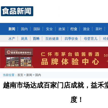
新闻
国内
国际
安全
政策
行业
酒业
茶叶
水产
厨具
百科
百姓健康
四季饮食
母婴育儿
经
当前位置：
首页
>
新闻
>
国内
越南市场达成百家门店成就，益禾
度！