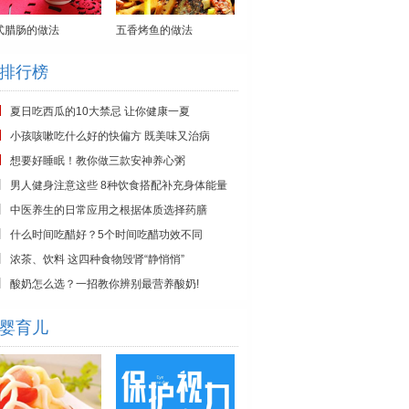
式腊肠的做法
五香烤鱼的做法
排行榜
夏日吃西瓜的10大禁忌 让你健康一夏
小孩咳嗽吃什么好的快偏方 既美味又治病
想要好睡眠！教你做三款安神养心粥
男人健身注意这些 8种饮食搭配补充身体能量
中医养生的日常应用之根据体质选择药膳
什么时间吃醋好？5个时间吃醋功效不同
浓茶、饮料 这四种食物毁肾“静悄悄”
酸奶怎么选？一招教你辨别最营养酸奶!
婴育儿