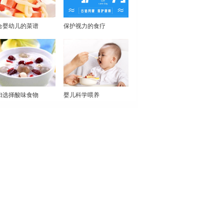
合婴幼儿的菜谱
保护视力的食疗
妇选择酸味食物
婴儿科学喂养