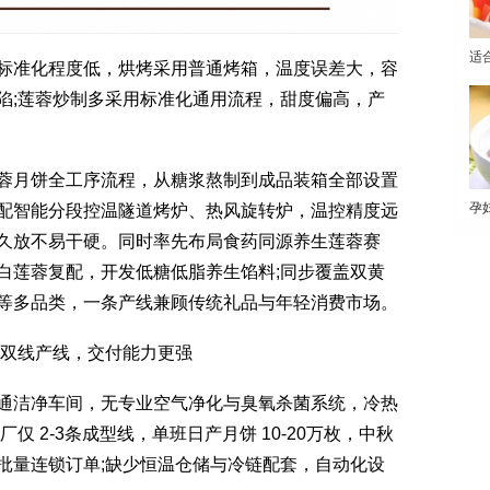
适
准化程度低，烘烤采用普通烤箱，温度误差大，容
陷;莲蓉炒制多采用标准化通用流程，甜度偏高，产
月饼全工序流程，从糖浆熬制到成品装箱全部设置
孕
配智能分段控温隧道烤炉、热风旋转炉，温控精度远
久放不易干硬。同时率先布局食药同源养生莲蓉赛
白莲蓉复配，开发低糖低脂养生馅料;同步覆盖双黄
等多品类，一条产线兼顾传统礼品与年轻消费市场。
双线产线，交付能力更强
洁净车间，无专业空气净化与臭氧杀菌系统，冷热
仅 2-3条成型线，单班日产月饼 10-20万枚，中秋
批量连锁订单;缺少恒温仓储与冷链配套，自动化设