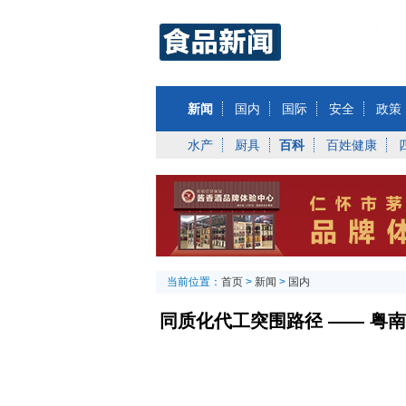
新闻
国内
国际
安全
政策
水产
厨具
百科
百姓健康
当前位置：
首页
>
新闻
>
国内
同质化代工突围路径 —— 粤