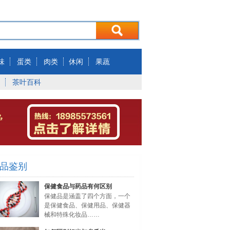
味
蛋类
肉类
休闲
果蔬
茶叶百科
品鉴别
保健食品与药品有何区别
保健品是涵盖了四个方面，一个
是保健食品、保健用品、保健器
械和特殊化妆品……