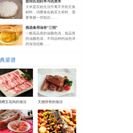
如何区别好米与劣质米
大米是百姓生活中离不开的主食
材料，消费者在购买大米时，需
要掌握一些知识……
挑选食用油有“三招”
一般高品质的油颜色浅，低品质
的油颜色深。不同品种的油色泽
的深浅也略……
典菜谱
酒糟五花肉的做法
叉烧排骨的做法