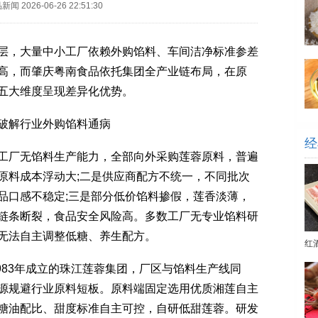
品新闻
2026-06-26 22:51:30
，大量中小工厂依赖外购馅料、车间洁净标准参差
高，而肇庆粤南食品依托集团全产业链布局，在原
五大维度呈现差异化优势。
破解行业外购馅料通病
经
厂无馅料生产能力，全部向外采购莲蓉原料，普遍
原料成本浮动大;二是供应商配方不统一，不同批次
品口感不稳定;三是部分低价馅料掺假，莲香淡薄，
链条断裂，食品安全风险高。多数工厂无专业馅料研
无法自主调整低糖、养生配方。
红
83年成立的珠江莲蓉集团，厂区与馅料生产线同
源规避行业原料短板。原料端固定选用优质湘莲自主
糖油配比、甜度标准自主可控，自研低甜莲蓉。研发