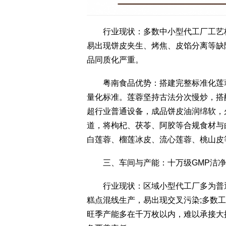
行业现状：多数中小型代工厂工艺标
易出现饼皮夹生、烤焦、皮馅分离等缺
品同质化严重。
粤南食品优势：搭建完整标准化莲蓉
量化标准。莲蓉坚持古法分次慢炒，搭
超行业普通设备，成品饼皮油润绵软，
道，将枸杞、茯苓、阿胶等合规食材与
白莲蓉、榴莲冰皮、流心莲蓉、桃山皮
三、车间与产能：十万级GMP洁净
行业现状：区域小型代工厂多为普通
糕点混线生产，易出现交叉污染;多数工厂
旺季产能多在千万枚以内，难以承接大