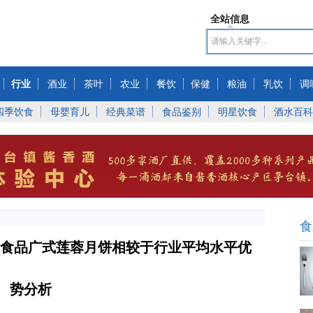
全站信息
行业
酒业
茶叶
农业
餐饮
保健
粮油
乳饮
调
四季饮食
母婴育儿
经典菜谱
食品鉴别
明星饮食
酒水百科
食
南食品广式莲蓉月饼相较于行业平均水平优
势分析