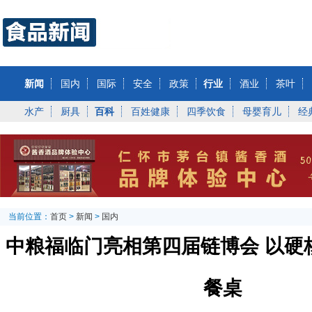
新闻
国内
国际
安全
政策
行业
酒业
茶叶
水产
厨具
百科
百姓健康
四季饮食
母婴育儿
经
当前位置：
首页
>
新闻
>
国内
中粮福临门亮相第四届链博会 以硬
餐桌