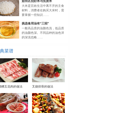
如何区别好米与劣质米
大米是百姓生活中离不开的主食
材料，消费者在购买大米时，需
要掌握一些知识……
挑选食用油有“三招”
一般高品质的油颜色浅，低品质
的油颜色深。不同品种的油色泽
的深浅也略……
典菜谱
酒糟五花肉的做法
叉烧排骨的做法