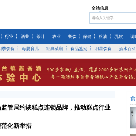
全站信息
行业
酒业
茶叶
农业
餐饮
保健
粮油
乳饮
调
四季饮食
母婴育儿
经典菜谱
食品鉴别
明星饮食
酒水百科
食
场监管局约谈糕点连锁品牌，推动糕点行业
规范化新举措