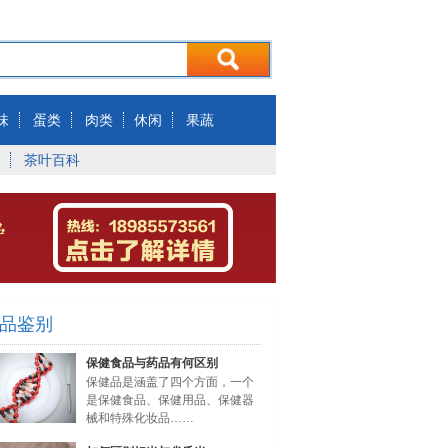
味
蛋类
肉类
休闲
果蔬
茶叶百科
品鉴别
保健食品与药品有何区别
保健品是涵盖了四个方面，一个
是保健食品、保健用品、保健器
械和特殊化妆品……