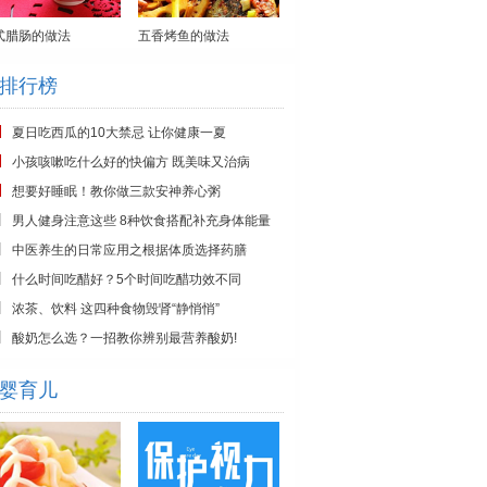
式腊肠的做法
五香烤鱼的做法
排行榜
夏日吃西瓜的10大禁忌 让你健康一夏
小孩咳嗽吃什么好的快偏方 既美味又治病
想要好睡眠！教你做三款安神养心粥
男人健身注意这些 8种饮食搭配补充身体能量
中医养生的日常应用之根据体质选择药膳
什么时间吃醋好？5个时间吃醋功效不同
浓茶、饮料 这四种食物毁肾“静悄悄”
酸奶怎么选？一招教你辨别最营养酸奶!
婴育儿