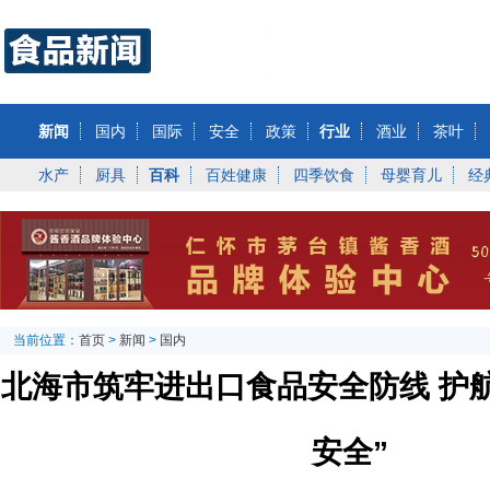
新闻
国内
国际
安全
政策
行业
酒业
茶叶
水产
厨具
百科
百姓健康
四季饮食
母婴育儿
经
当前位置：
首页
>
新闻
>
国内
北海市筑牢进出口食品安全防线 护
安全”