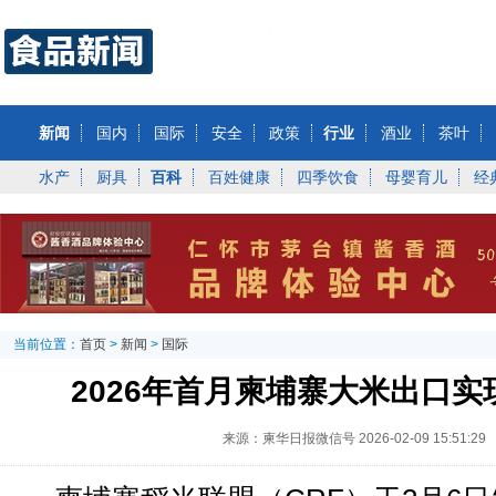
新闻
国内
国际
安全
政策
行业
酒业
茶叶
水产
厨具
百科
百姓健康
四季饮食
母婴育儿
经
当前位置：
首页
>
新闻
>
国际
2026年首月柬埔寨大米出口实
来源：柬华日报微信号
2026-02-09 15:51:29