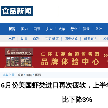
新闻
国内
国际
安全
政策
行业
酒业
茶叶
水产
厨具
百科
百姓健康
四季饮食
母婴育儿
经
当前位置：
首页
>
新闻
>
国际
6月份美国虾类进口再次疲软，上半
比下降3%