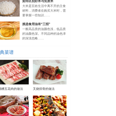
如何区别好米与劣质米
大米是百姓生活中离不开的主食
材料，消费者在购买大米时，需
要掌握一些知识……
挑选食用油有“三招”
一般高品质的油颜色浅，低品质
的油颜色深。不同品种的油色泽
的深浅也略……
典菜谱
酒糟五花肉的做法
叉烧排骨的做法