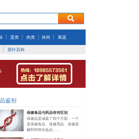
味
蛋类
肉类
休闲
果蔬
茶叶百科
品鉴别
保健食品与药品有何区别
保健品是涵盖了四个方面，一个
是保健食品、保健用品、保健器
械和特殊化妆品……