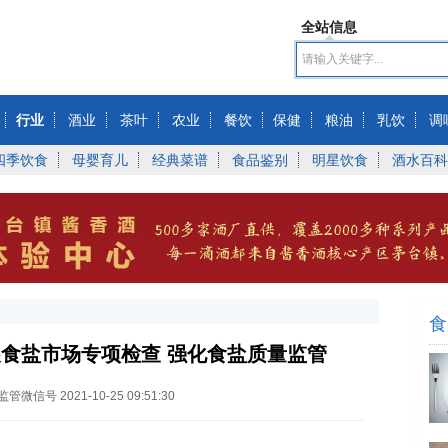
全站信息
行业
酒业
茶叶
农业
餐饮
保健
粮油
乳饮
调
四季饮食
母婴育儿
经典菜谱
食品鉴别
明星饮食
酒水百科
食
食盐市场专项检查 强化食盐质量监管
监管微信号
2021-10-25 09:51:30