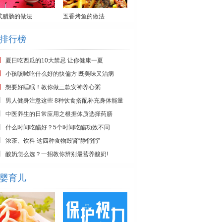
式腊肠的做法
五香烤鱼的做法
排行榜
夏日吃西瓜的10大禁忌 让你健康一夏
小孩咳嗽吃什么好的快偏方 既美味又治病
想要好睡眠！教你做三款安神养心粥
男人健身注意这些 8种饮食搭配补充身体能量
中医养生的日常应用之根据体质选择药膳
什么时间吃醋好？5个时间吃醋功效不同
浓茶、饮料 这四种食物毁肾“静悄悄”
酸奶怎么选？一招教你辨别最营养酸奶!
婴育儿