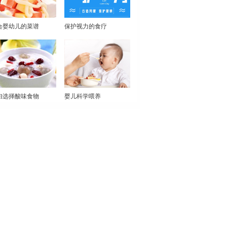
合婴幼儿的菜谱
保护视力的食疗
妇选择酸味食物
婴儿科学喂养