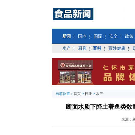
新闻
国内
国际
安全
政策
水产
厨具
百科
百姓健康
当前位置：
首页
>
行业
>
水产
断面水质下降土著鱼类数
来源：