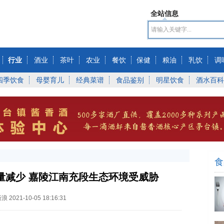
全站信息
行业
酒业
茶叶
农业
餐饮
保健
粮油
乳饮
调
四季饮食
母婴育儿
经典菜谱
食品鉴别
明星饮食
酒水百科
食
量减少 嘉陵江南充段生态环境受威胁
新浪
2021-10-05 18:16:31