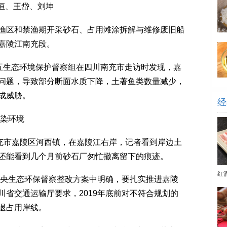
恒、王岱、刘坤
区和禁渔期开采砂石、占用滩涂拆解与维修废旧船
嘉陵江南充段。
五生态环境保护督察组在四川南充市走访时发现，嘉
问题，导致部分断面水质下降，土著鱼类数量减少，
成威胁。
经
染环境
充市嘉陵区河西镇，在嘉陵江右岸，记者看到岸边土
还能看到几个月前砂石厂匆忙撤离留下的痕迹。
红
央生态环保督察整改方案中明确，要扎实推进嘉陵
省交通运输厅要求，2019年底前对不符合规划的
退占用岸线。