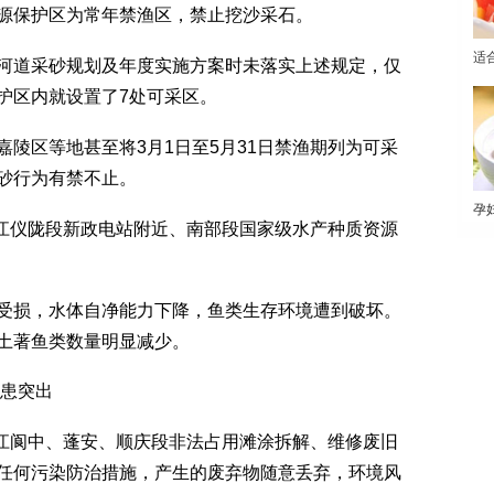
源保护区为常年禁渔区，禁止挖沙采石。
适
道采砂规划及年度实施方案时未落实上述规定，仅
护区内就设置了7处可采区。
区等地甚至将3月1日至5月31日禁渔期列为可采
砂行为有禁不止。
孕
江仪陇段新政电站附近、南部段国家级水产种质资源
损，水体自净能力下降，鱼类生存环境遭到破坏。
土著鱼类数量明显减少。
患突出
江阆中、蓬安、顺庆段非法占用滩涂拆解、维修废旧
任何污染防治措施，产生的废弃物随意丢弃，环境风