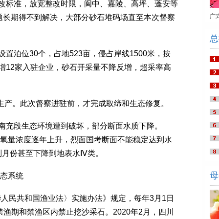
标准，放宽整改时限，阆中、嘉陵、高坪、蓬安等
广
问题长期得不到解决，大部分砂石堆码场直至本次督察
总
位30个，占地523亩，侵占岸线1500米，按
增12家入驻企业，砂石开采量不降反增，超采率高
生产。此次督察进驻前，才完成取缔和生态修复。
充段生态环境遭到破坏，部分断面水质下降。
需氧量浓度逐年上升，烈面国考断面不能稳定达到水
别月份甚至下降到地表水Ⅳ类。
母
态系统
华人民共和国渔业法〉实施办法》规定，每年3月1日
禁渔期和禁渔区内禁止挖沙采石。2020年2月，四川