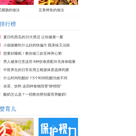
式腊肠的做法
五香烤鱼的做法
排行榜
夏日吃西瓜的10大禁忌 让你健康一夏
小孩咳嗽吃什么好的快偏方 既美味又治病
想要好睡眠！教你做三款安神养心粥
男人健身注意这些 8种饮食搭配补充身体能量
中医养生的日常应用之根据体质选择药膳
什么时间吃醋好？5个时间吃醋功效不同
浓茶、饮料 这四种食物毁肾“静悄悄”
酸奶怎么选？一招教你辨别最营养酸奶!
婴育儿