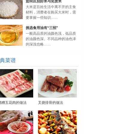
如何区别好米与劣质米
大米是百姓生活中离不开的主食
材料，消费者在购买大米时，需
要掌握一些知识……
挑选食用油有“三招”
一般高品质的油颜色浅，低品质
的油颜色深。不同品种的油色泽
的深浅也略……
典菜谱
酒糟五花肉的做法
叉烧排骨的做法