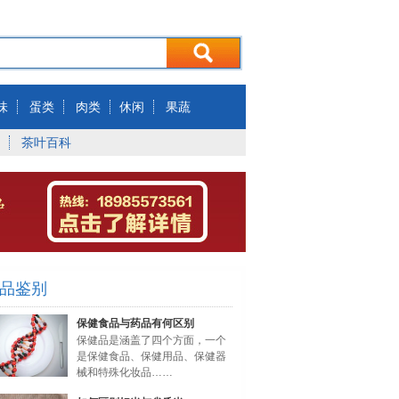
味
蛋类
肉类
休闲
果蔬
茶叶百科
品鉴别
保健食品与药品有何区别
保健品是涵盖了四个方面，一个
是保健食品、保健用品、保健器
械和特殊化妆品……