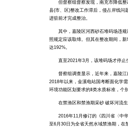
但督察组督察发现，南充市降低整改
县(市、区)整改工作滞后，侵占岸线
进驻前才完成整治。
其中，嘉陵区河西砂石堆码场违规设置泊
照规定应该取缔。但其在整改期间，新
达192%。
直至2021年3月，该堆码场才停止
督察组调查显示，近年来，嘉陵江南
2018年以来，金溪电站国考断面化学
环境功能区划要求的Ⅱ类水质标准，个
在禁渔区和禁渔期采砂 破坏河流生
2016年11月修订的《四川省〈中
至6月30日为全省天然水域禁渔期，在