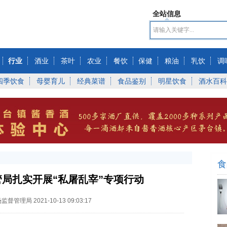
全站信息
行业
酒业
茶叶
农业
餐饮
保健
粮油
乳饮
调
四季饮食
母婴育儿
经典菜谱
食品鉴别
明星饮食
酒水百科
食
局扎实开展“私屠乱宰”专项行动
场监督管理局
2021-10-13 09:03:17