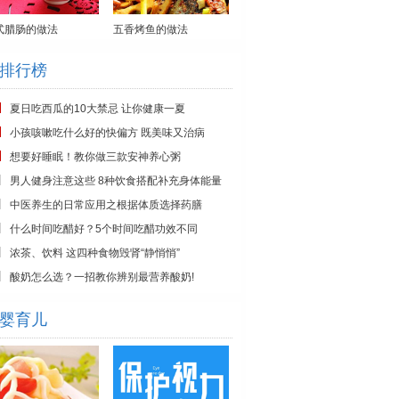
式腊肠的做法
五香烤鱼的做法
排行榜
夏日吃西瓜的10大禁忌 让你健康一夏
小孩咳嗽吃什么好的快偏方 既美味又治病
想要好睡眠！教你做三款安神养心粥
男人健身注意这些 8种饮食搭配补充身体能量
中医养生的日常应用之根据体质选择药膳
什么时间吃醋好？5个时间吃醋功效不同
浓茶、饮料 这四种食物毁肾“静悄悄”
酸奶怎么选？一招教你辨别最营养酸奶!
婴育儿