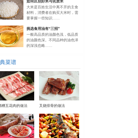
如何区别好米与劣质米
大米是百姓生活中离不开的主食
材料，消费者在购买大米时，需
要掌握一些知识……
挑选食用油有“三招”
一般高品质的油颜色浅，低品质
的油颜色深。不同品种的油色泽
的深浅也略……
典菜谱
酒糟五花肉的做法
叉烧排骨的做法