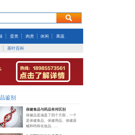
味
蛋类
肉类
休闲
果蔬
茶叶百科
品鉴别
保健食品与药品有何区别
保健品是涵盖了四个方面，一个
是保健食品、保健用品、保健器
械和特殊化妆品……