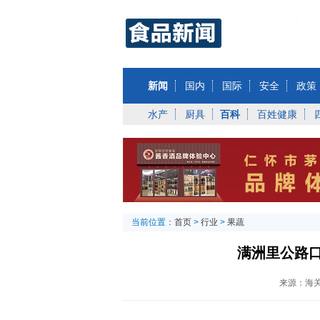
新闻
国内
国际
安全
政策
水产
厨具
百科
百姓健康
当前位置：
首页
>
行业
>
果蔬
满洲里公路
来源：海