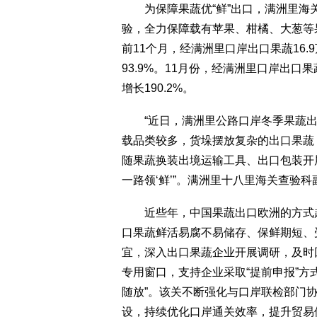
为保障果蔬优“鲜”出口，满洲里海
验，全力保障载有苹果、柑橘、大葱等
前11个月，经满洲里口岸出口果蔬16.9
93.9%。11月份，经满洲里口岸出口果蔬
增长190.2%。
“近日，满洲里公路口岸冬季果蔬出
载品类较多，货垛摆放复杂的出口果蔬
随果蔬换装出境运输工具、出口包装开
一路领‘鲜’”。满洲里十八里海关查验
近些年，中国果蔬出口欧洲的方式越
口果蔬鲜活易腐不易储存、保鲜期短、
宜，深入出口果蔬企业开展调研，及时
专用窗口，支持企业采取“提前申报”方
随放”。该关不断强化与口岸联检部门协
设，持续优化口岸通关效率，提升贸易