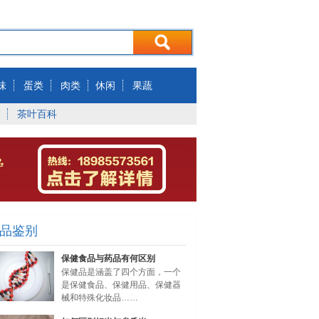
味
蛋类
肉类
休闲
果蔬
茶叶百科
品鉴别
保健食品与药品有何区别
保健品是涵盖了四个方面，一个
是保健食品、保健用品、保健器
械和特殊化妆品……