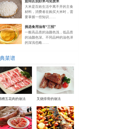
如何区别好米与劣质米
大米是百姓生活中离不开的主食
材料，消费者在购买大米时，需
要掌握一些知识……
挑选食用油有“三招”
一般高品质的油颜色浅，低品质
的油颜色深。不同品种的油色泽
的深浅也略……
典菜谱
酒糟五花肉的做法
叉烧排骨的做法