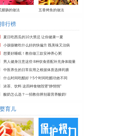
式腊肠的做法
五香烤鱼的做法
排行榜
夏日吃西瓜的10大禁忌 让你健康一夏
小孩咳嗽吃什么好的快偏方 既美味又治病
想要好睡眠！教你做三款安神养心粥
男人健身注意这些 8种饮食搭配补充身体能量
中医养生的日常应用之根据体质选择药膳
什么时间吃醋好？5个时间吃醋功效不同
浓茶、饮料 这四种食物毁肾“静悄悄”
酸奶怎么选？一招教你辨别最营养酸奶!
婴育儿