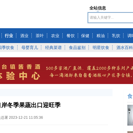
全站信息
行业
酒业
茶叶
农业
餐饮
保健
粮油
乳饮
调
四季饮食
母婴育儿
经典菜谱
食品鉴别
明星饮食
酒水百科
食
口岸冬季果蔬出口迎旺季
关总署
2023-12-21 11:05:36