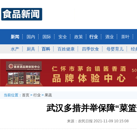
新闻
国内
国际
安全
政策
行业
酒业
茶叶
水产
厨具
百科
百姓健康
四季饮食
母婴育儿
经
当前位置：
首页
>
行业
>
果蔬
武汉多措并举保障“菜篮
来源：农民日报
2021-11-09 10:15:08