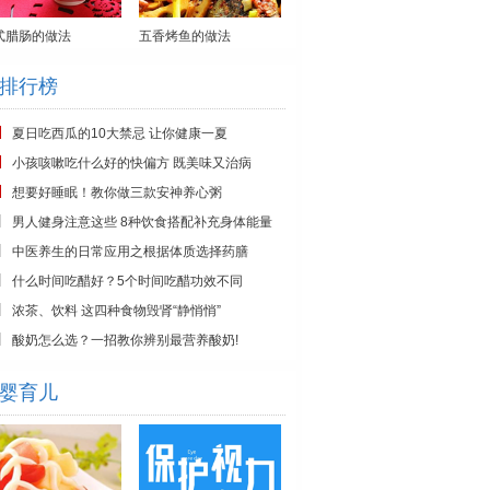
式腊肠的做法
五香烤鱼的做法
排行榜
夏日吃西瓜的10大禁忌 让你健康一夏
小孩咳嗽吃什么好的快偏方 既美味又治病
想要好睡眠！教你做三款安神养心粥
男人健身注意这些 8种饮食搭配补充身体能量
中医养生的日常应用之根据体质选择药膳
什么时间吃醋好？5个时间吃醋功效不同
浓茶、饮料 这四种食物毁肾“静悄悄”
酸奶怎么选？一招教你辨别最营养酸奶!
婴育儿