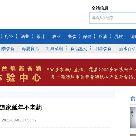
全站信息
行业
酒业
茶叶
农业
餐饮
保健
粮油
乳饮
调
四季饮食
母婴育儿
经典菜谱
食品鉴别
明星饮食
酒水百科
食
-道家延年不老药
：
2022-03-01 17:56:57