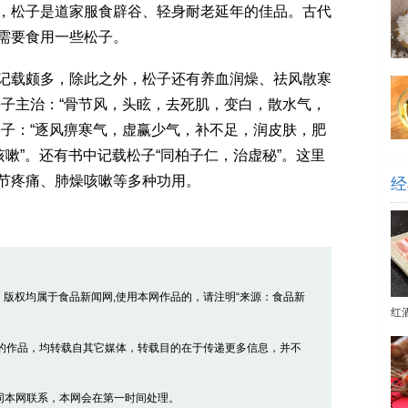
松子是道家服食辟谷、轻身耐老延年的佳品。古代
需要食用一些松子。
载颇多，除此之外，松子还有养血润燥、祛风散寒
松子主治：“骨节风，头眩，去死肌，变白，散水气，
松子：“逐风痹寒气，虚赢少气，补不足，润皮肤，肥
咳嗽”。还有书中记载松子“同柏子仁，治虚秘”。这里
节疼痛、肺燥咳嗽等多种功用。
经
品，版权均属于食品新闻网,使用本网作品的，请注明“来源：食品新
红
” 的作品，均转载自其它媒体，转载目的在于传递更多信息，并不
同本网联系，本网会在第一时间处理。