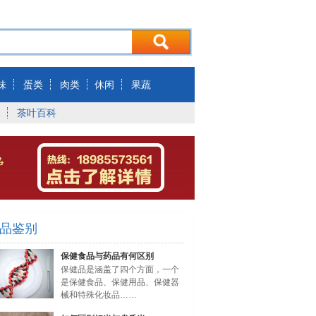
味
蛋类
肉类
休闲
果蔬
茶叶百科
品鉴别
保健食品与药品有何区别
保健品是涵盖了四个方面，一个
是保健食品、保健用品、保健器
械和特殊化妆品……