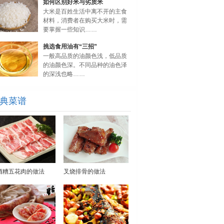
如何区别好米与劣质米
大米是百姓生活中离不开的主食
材料，消费者在购买大米时，需
要掌握一些知识……
挑选食用油有“三招”
一般高品质的油颜色浅，低品质
的油颜色深。不同品种的油色泽
的深浅也略……
典菜谱
酒糟五花肉的做法
叉烧排骨的做法