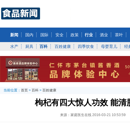
新闻
国内
国际
安全
政策
行业
酒业
茶叶
水产
厨具
百科
百姓健康
四季饮食
母婴育儿
经
当前位置：
首页
>
百科
>
百姓健康
枸杞有四大惊人功效 能清
来源：家庭医生在线
2016-03-21 10:53:59