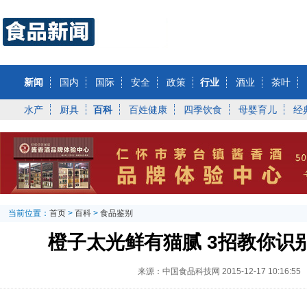
新闻
国内
国际
安全
政策
行业
酒业
茶叶
水产
厨具
百科
百姓健康
四季饮食
母婴育儿
经
当前位置：
首页
>
百科
>
食品鉴别
橙子太光鲜有猫腻 3招教你识
来源：中国食品科技网
2015-12-17 10:16:55