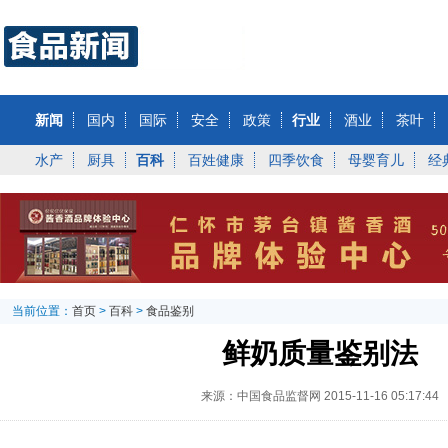
新闻
国内
国际
安全
政策
行业
酒业
茶叶
水产
厨具
百科
百姓健康
四季饮食
母婴育儿
经
当前位置：
首页
>
百科
>
食品鉴别
鲜奶质量鉴别法
来源：中国食品监督网
2015-11-16 05:17:44