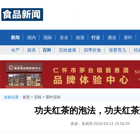
新闻
国内
国际
安全
政策
行业
酒业
茶叶
水产
厨具
百科
百姓健康
四季饮食
母婴育儿
经
当前位置：
首页
>
百科
>
茶叶百科
功夫红茶的泡法，功夫红茶
来源：美厨邦
2016-03-21 15:50:25