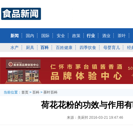
新闻
国内
国际
安全
政策
行业
酒业
茶叶
水产
厨具
百科
百姓健康
四季饮食
母婴育儿
经
当前位置：
首页
>
百科
>
茶叶百科
荷花花粉的功效与作用有
来源：美厨邦
2016-03-21 19:47:46